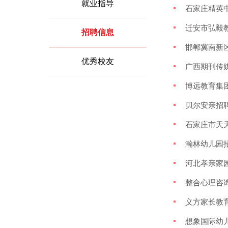
就业指导
石家庄精英
迁安市弘毅
招聘信息
邯郸冀南新
优秀校友
广西期刊传媒
博远教育集
贝尔安亲招
石家庄市天
瀚林幼儿园
河北孝亲家
整合心理咨
义方家长教
想象国际幼