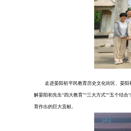
走进晏阳初平民教育历史文化街区、晏阳
解晏阳初先生
“四大教育”“三大方式”“五个
育作出的巨大贡献。