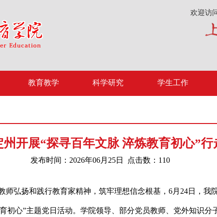
欢迎访
教育教学
科学研究
学生工作
定州开展“探寻百年文脉 淬炼教育初心”行
发布时间：2026年06月25日 点击数：
110
大教师弘扬和践行教育家精神，筑牢理想信念根基，6月24日，
教育初心”主题党日活动。学院领导、部分党员教师、党外知识分子