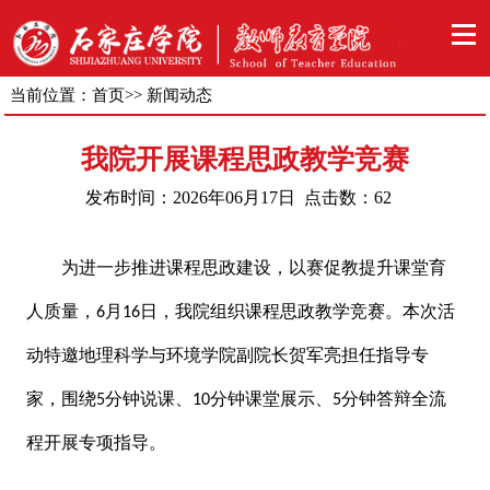
当前位置：
首页
>>
新闻动态
我院开展课程思政教学竞赛
发布时间：2026年06月17日 点击数：
62
为进一步推进
课程思政
建设
，以赛促教提升课堂育
人质量，
月
日，
我
院组织课程思政教学竞赛。本次活
6
16
动特邀
地理科学与环境学院副院长
贺
军亮
担任指导专
家
，
围绕
分钟说课、
分钟课堂展示、
分钟答辩全流
5
10
5
程开展专项指导。