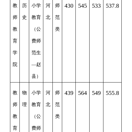
430
545
533
537.8
教
历
小学
河
师
师
史
教育
北
范
教
（公
类
育
费师
学
范生
院
—赵
县）
439
564
549
555.8
教
物
小学
河
师
师
理
教育
北
范
教
（公
类
育
费师