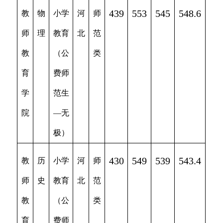
439
553
545
548.6
教
物
小学
河
师
师
理
教育
北
范
教
（公
类
育
费师
学
范生
院
—无
极）
430
549
539
543.4
教
历
小学
河
师
师
史
教育
北
范
教
（公
类
育
费师