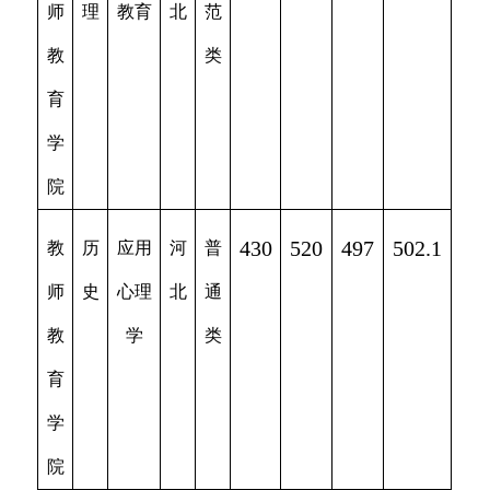
师
理
教育
北
范
教
类
育
学
院
430
520
497
502.1
教
历
应用
河
普
师
史
心理
北
通
教
学
类
育
学
院