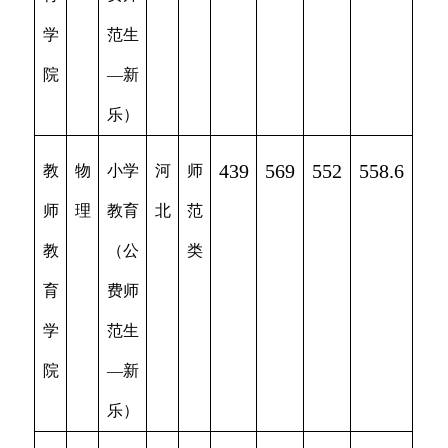
学
范生
院
—新
乐）
439
569
552
558.6
教
物
小学
河
师
师
理
教育
北
范
教
（公
类
育
费师
学
范生
院
—新
乐）