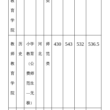
教
类
育
学
院
430
543
532
536.5
教
历
小学
河
师
师
史
教育
北
范
教
（公
类
育
费师
学
范生
院
—无
极）